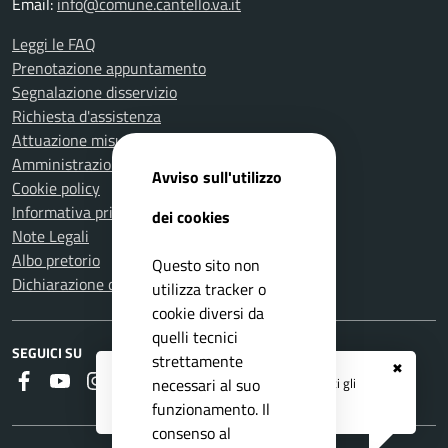
Email:
info@comune.cantello.va.it
Leggi le FAQ
Prenotazione appuntamento
Segnalazione disservizio
Richiesta d'assistenza
Attuazione misure PNRR
Amministrazione trasparente
Avviso sull'utilizzo
Cookie policy
Informativa privacy
dei cookies
Note Legali
Albo pretorio
Questo sito non
Dichiarazione di accessibilità
utilizza tracker o
cookie diversi da
quelli tecnici
SEGUICI SU
strettamente
✖
Faceboook
Youtube
Instagram
RSS
Registrati ai servizi
APP IO
e ricevi tutti gli
necessari al suo
aggiornamenti dall'Ente
funzionamento. Il
consenso al