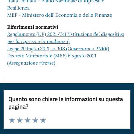
Italia Domani - Piano Nazionale di Ripresa e
Resilienza
MEF - Ministero dell' Economia e delle Finanze
Riferimenti normativi
Regolamento (UE) 2021/241 (Istituzione del dispositivo
per la ripresa e la resilienza)
Legge 29 luglio 2021, n. 108 (Governance PNRR)
Decreto Ministeriale (MEF) 6 agosto 2021
(Assegnazione risorse)
Quanto sono chiare le informazioni su questa
pagina?
Valuta da 1 a 5 stelle la pagina
Valuta 1 stelle su 5
Valuta 2 stelle su 5
Valuta 3 stelle su 5
Valuta 4 stelle su 5
Valuta 5 stelle su 5