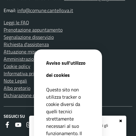
Email:
info@comune.cantello.va.it
Leggi le FAQ
Prenotazione appuntamento
Segnalazione disservizio
Richiesta d'assistenza
Attuazione misure PNRR
Amministrazione trasparente
Avviso sull'utilizzo
Cookie policy
Informativa privacy
dei cookies
Note Legali
Albo pretorio
Questo sito non
Dichiarazione di accessibilità
utilizza tracker o
cookie diversi da
quelli tecnici
SEGUICI SU
strettamente
✖
Faceboook
Youtube
Instagram
RSS
Registrati ai servizi
APP IO
e ricevi tutti gli
necessari al suo
aggiornamenti dall'Ente
funzionamento. Il