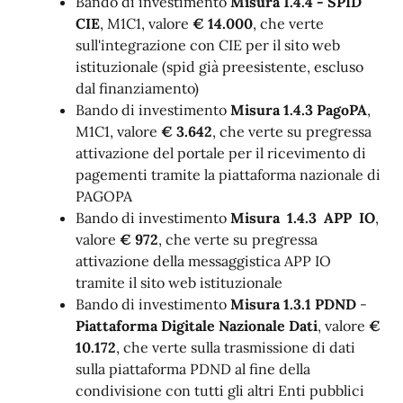
Bando di investimento
Misura 1.4.4 - SPID
CIE
, M1C1, valore
€ 14.000
, che verte
sull'integrazione con CIE per il sito web
istituzionale (spid già preesistente, escluso
dal finanziamento)
Bando di investimento
Misura 1.4.3 PagoPA
,
M1C1, valore
€ 3.642
, che verte su pregressa
attivazione del portale per il ricevimento di
pagementi tramite la piattaforma nazionale di
PAGOPA
Bando di investimento
Misura 1.4.3 APP IO
,
valore
€ 972
, che verte su pregressa
attivazione della messaggistica APP IO
tramite il sito web istituzionale
Bando di investimento
Misura 1.3.1 PDND
-
Piattaforma Digitale Nazionale Dati
, valore
€
10.172
, che verte sulla trasmissione di dati
sulla piattaforma PDND al fine della
condivisione con tutti gli altri Enti pubblici