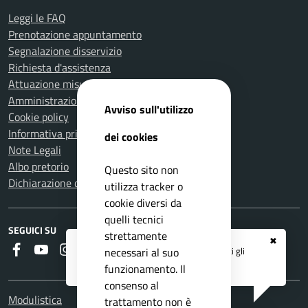
Leggi le FAQ
Prenotazione appuntamento
Segnalazione disservizio
Richiesta d'assistenza
Attuazione misure PNRR
Amministrazione trasparente
Avviso sull'utilizzo
Cookie policy
Informativa privacy
dei cookies
Note Legali
Albo pretorio
Questo sito non
Dichiarazione di accessibilità
utilizza tracker o
cookie diversi da
quelli tecnici
SEGUICI SU
strettamente
✖
Faceboook
Youtube
Instagram
RSS
Registrati ai servizi
APP IO
e ricevi tutti gli
necessari al suo
aggiornamenti dall'Ente
funzionamento. Il
consenso al
Modulistica
trattamento non è