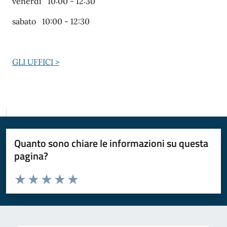
venerdì 10:00 - 12:30
sabato 10:00 - 12:30
GLI UFFICI >
Quanto sono chiare le informazioni su questa
pagina?
Valuta da 1 a 5 stelle la pagina
Valuta 1 stelle su 5
Valuta 2 stelle su 5
Valuta 3 stelle su 5
Valuta 4 stelle su 5
Valuta 5 stelle su 5