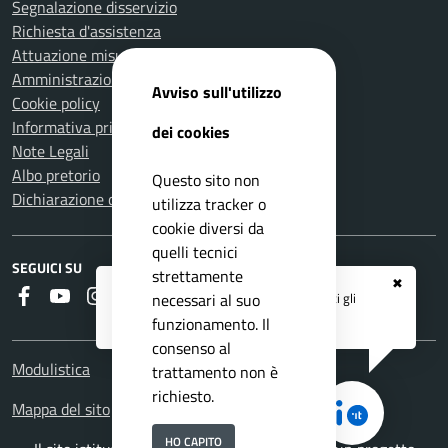
Segnalazione disservizio
Richiesta d'assistenza
Attuazione misure PNRR
Amministrazione trasparente
Avviso sull'utilizzo
Cookie policy
Informativa privacy
dei cookies
Note Legali
Albo pretorio
Questo sito non
Dichiarazione di accessibilità
utilizza tracker o
cookie diversi da
quelli tecnici
SEGUICI SU
strettamente
✖
Faceboook
Youtube
Instagram
RSS
Registrati ai servizi
APP IO
e ricevi tutti gli
necessari al suo
aggiornamenti dall'Ente
funzionamento. Il
consenso al
Modulistica
trattamento non è
richiesto.
Mappa del sito
HO CAPITO